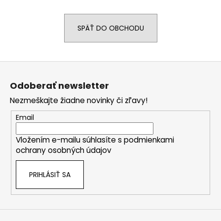
SPÄŤ DO OBCHODU
Z
á
Odoberať newsletter
p
Nezmeškajte žiadne novinky či zľavy!
ä
t
Email
i
Vložením e-mailu súhlasíte s
podmienkami
e
ochrany osobných údajov
PRIHLÁSIŤ SA