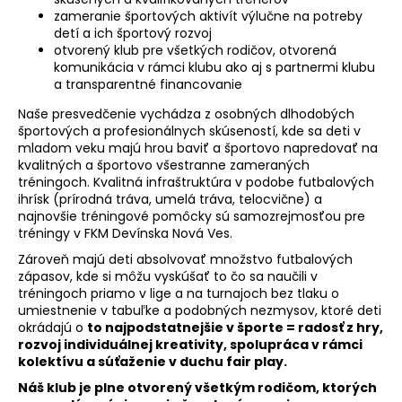
č
zameranie športových aktivít výlučne na potreby
a
detí a ich športový rozvoj
m
otvorený klub pre všetkých rodičov, otvorená
e
komunikácia v rámci klubu ako aj s partnermi klubu
a transparentné financovanie
Naše presvedčenie vychádza z osobných dlhodobých
športových a profesionálnych skúseností, kde sa deti v
mladom veku majú hrou baviť a športovo napredovať na
kvalitných a športovo všestranne zameraných
tréningoch. Kvalitná infraštruktúra v podobe futbalových
ihrísk (prírodná tráva, umelá tráva, telocvične) a
najnovšie tréningové pomôcky sú samozrejmosťou pre
tréningy v FKM Devínska Nová Ves.
Zároveň majú deti absolvovať množstvo futbalových
zápasov, kde si môžu vyskúšať to čo sa naučili v
tréningoch priamo v lige a na turnajoch bez tlaku o
umiestnenie v tabuľke a podobných nezmysov, ktoré deti
okrádajú o
to najpodstatnejšie v športe = radosť z hry,
rozvoj individuálnej kreativity, spolupráca v rámci
kolektívu a súťaženie v duchu fair play.
Náš klub je plne otvorený všetkým rodičom, ktorých