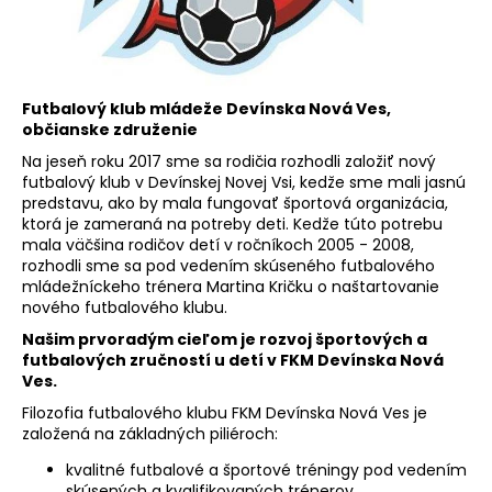
á
j
s
ť
Futbalový klub mládeže Devínska Nová Ves,
občianske združenie
?
Na jeseň roku 2017 sme sa rodičia rozhodli založiť nový
futbalový klub v Devínskej Novej Vsi, kedže sme mali jasnú
predstavu, ako by mala fungovať športová organizácia,
ktorá je zameraná na potreby deti. Kedže túto potrebu
mala väčšina rodičov detí v ročníkoch 2005 - 2008,
HĽADAŤ
rozhodli sme sa pod vedením skúseného futbalového
mládežníckeho trénera Martina Kričku o naštartovanie
nového futbalového klubu.
Našim prvoradým cieľom je rozvoj športových a
O
futbalových zručností u detí v FKM Devínska Nová
d
Ves.
p
Filozofia futbalového klubu FKM Devínska Nová Ves je
o
založená na základných piliéroch:
r
ú
kvalitné futbalové a športové tréningy pod vedením
skúsených a kvalifikovaných trénerov