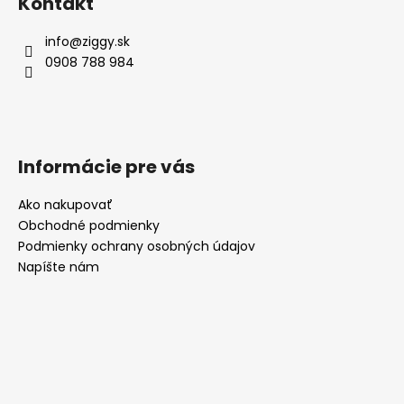
č
Kontakt
a
m
info
@
ziggy.sk
e
0908 788 984
Informácie pre vás
Ako nakupovať
Obchodné podmienky
Podmienky ochrany osobných údajov
Napíšte nám