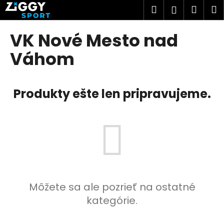
K
Prejsť
Hľadať
Náku
M
Prihlásen
na
o
obsah
Späť
Späť
košík
š
VK Nové Mesto nad
í
Č
Váhom
k
o
p
Produkty ešte len pripravujeme.
o
t
r
e
b
u
j
e
Môžete sa ale pozrieť na ostatné
t
kategórie.
e
n