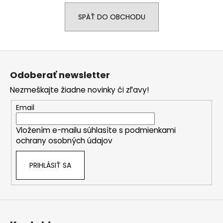
á
SPÄŤ DO OBCHODU
j
s
ť
Z
?
á
Odoberať newsletter
p
Nezmeškajte žiadne novinky či zľavy!
ä
t
Email
HĽADAŤ
i
Vložením e-mailu súhlasíte s
podmienkami
e
ochrany osobných údajov
O
PRIHLÁSIŤ SA
d
p
o
r
ú