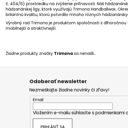
č. 404/6) prostriedku na zvýšenie priľnavosti. Náš hádzanár
hádzanárskej ligy, ktoré využívajú Trimona Handballwax. Okre
brilantnú kvalitu, ktorú potvrdilo mnoho rôznych hádzanársky
Výrobný rad Trimona je produktom spoločnosti s dlhoročnou
mobilnejší a atraktívnejší.
Žiadne produkty značky
Trimona
sa nenašli...
Z
á
Odoberať newsletter
p
Nezmeškajte žiadne novinky či zľavy!
ä
t
Email
i
Vložením e-mailu súhlasíte s
podmienkami o
e
PRIHLÁSIŤ SA