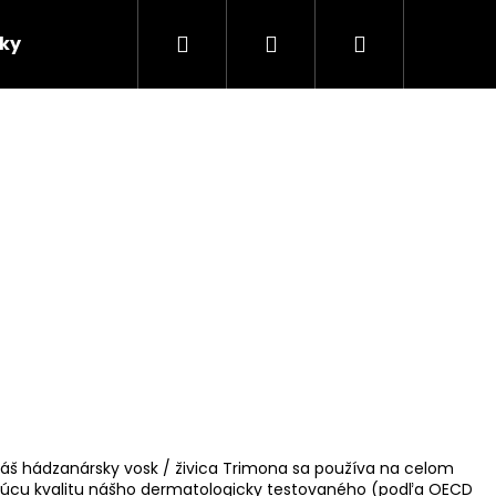
Hľadať
Prihlásenie
Nákupný
ky
Obchodné podmienky
Fotogaléria
košík
. Náš hádzanársky vosk / živica Trimona sa používa na celom
ikajúcu kvalitu nášho dermatologicky testovaného (podľa OECD