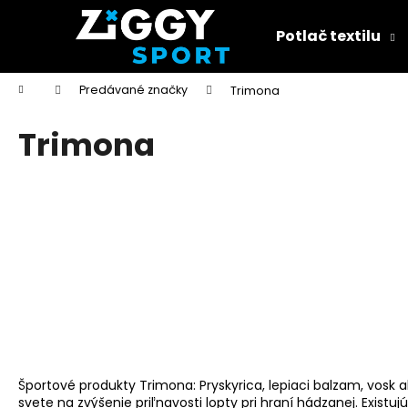
K
Prejsť
na
o
Potlač textilu
obsah
Späť
Späť
š
do
do
í
Domov
Predávané značky
Trimona
k
obchodu
obchodu
Trimona
Športové produkty Trimona: Pryskyrica, lepiaci balzam, vosk 
svete na zvýšenie priľnavosti lopty pri hraní hádzanej. Exi