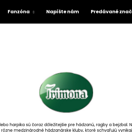
Fanzóna
Napíšte nám
Predávané znač
Čo potrebujete nájsť?
HĽADAŤ
Odporúčame
alebo harpika sú čoraz dôležitejšie pre hádzanú, ragby a bejzbal
stujú rôzne medzinárodné hádzanárske kluby, ktoré schvaľujú vyn